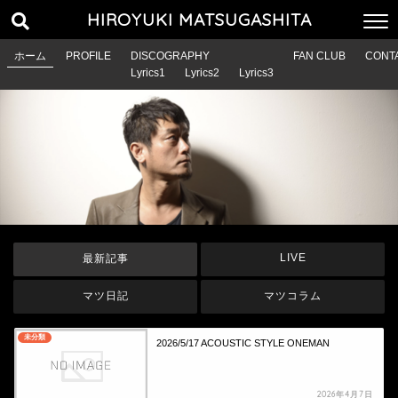
HIROYUKI MATSUGASHITA
ホーム
PROFILE
DISCOGRAPHY
FAN CLUB
CONT
Lyrics1
Lyrics2
Lyrics3
LIVE
最新記事
マツ日記
マツコラム
未分類
2026/5/17 ACOUSTIC STYLE ONEMAN
2026年4月7日