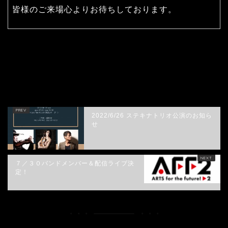
皆様のご来場心よりお待ちしております。
HOME
未分類
Rising from the Band Vol.1 松ヶ下宏之-featuring 高橋誠＆eir-
2022/6/26 ステキナトリオ公演のお知ら
せ
７／３０バンドメンバー＆配信ライブ決
定！