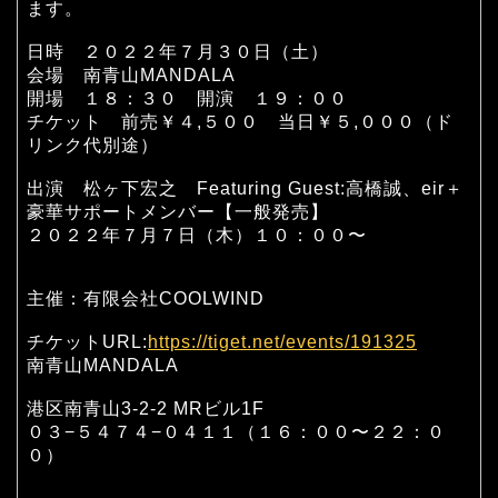
ます。
日時 ２０２２年７月３０日（土）
会場 南青山MANDALA
開場 １８：３０ 開演 １９：００
チケット 前売￥４,５００ 当日￥５,０００（ド
リンク代別途）
出演 松ヶ下宏之 Featuring Guest:高橋誠、eir＋
豪華サポートメンバー【一般発売】
２０２２年７月７日（木）１０：００〜
主催：有限会社COOLWIND
チケットURL:
https://tiget.net/events/191325
南青山MANDALA
港区南青山3-2-2 MRビル1F
０３−５４７４−０４１１（１６：００〜２２：０
０）