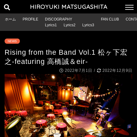
HIROYUKI MATSUGASHITA
ホーム
PROFILE
DISCOGRAPHY
FAN CLUB
CONT
Lyrics1
Lyrics2
Lyrics3
NEWS
Rising from the Band Vol.1 松ヶ下宏
之-featuring 高橋誠＆eir-
2022年7月1日
/
2022年12月9日