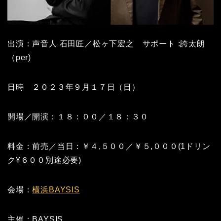
出演：声音人 石田匠／松ヶ下宏之 サポート :誇太朗
（per)
日時 ２０２３年９月１７日（日）
開場／開演：１８：００／１８：３０
料金：前売／当日：￥４,５００／￥５,０００(1ドリン
ク¥６００別途必要)
会場：
横浜BAYSIS
主催：BAYSIS