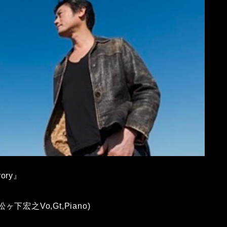
vory』
松ヶ下宏之Vo,Gt,Piano)