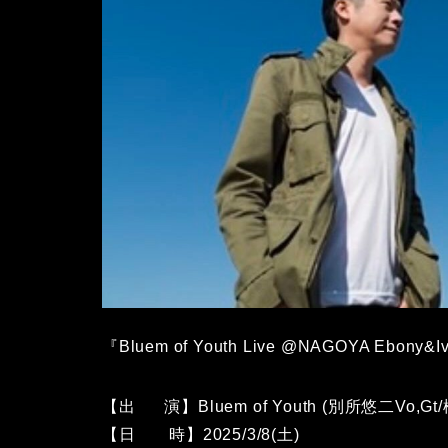
『Bluem of Youth Live @NAGOYA Ebony&I
【出 演】Bluem of Youth (別所悠二Vo,Gt/
【日 時】2025/3/8(土)