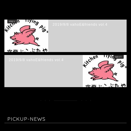
HOME
未分類
七海ひろき「One-manLIVE 773“GALAXY”」出演決定
2019/9/8 vahoE&friends vol.4
2019/9/8 vahoE&friends vol.4
PICKUP-NEWS