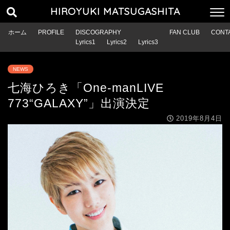
HIROYUKI MATSUGASHITA
ホーム
PROFILE
DISCOGRAPHY
FAN CLUB
CONT
Lyrics1
Lyrics2
Lyrics3
NEWS
七海ひろき「One-manLIVE
773“GALAXY”」出演決定
2019年8月4日