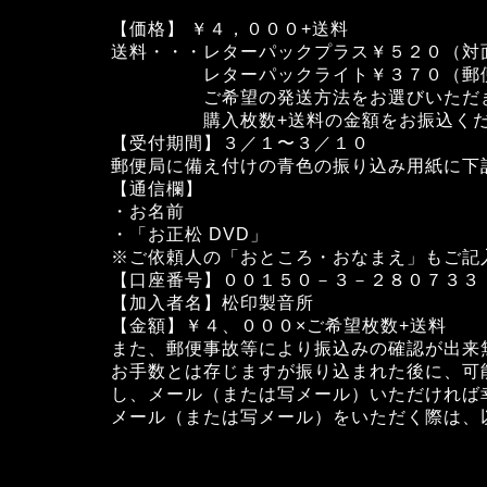
【価格】 ￥４，０００+送料
送料・・・レターパックプラス￥５２０（対
レターパックライト￥３７０（郵便
ご希望の発送方法をお選びいただ
購入枚数+送料の金額をお振込くだ
【受付期間】３／１〜３／１０
郵便局に備え付けの青色の振り込み用紙に下
【通信欄】
・お名前
・「お正松 DVD」
※ご依頼人の「おところ・おなまえ」もご記
【口座番号】００１５０－３－２８０７３３
【加入者名】松印製音所
【金額】￥４、０００×ご希望枚数+送料
また、郵便事故等により振込みの確認が出来
お手数とは存じますが振り込まれた後に、可
し、メール（または写メール）いただければ
メール（または写メール）をいただく際は、