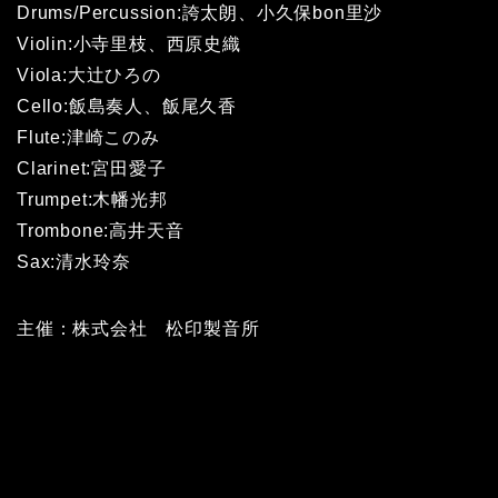
Drums/Percussion:誇太朗、小久保bon里沙
Violin:小寺里枝、西原史織
Viola:大辻ひろの
Cello:飯島奏人、飯尾久香
Flute:津崎このみ
Clarinet:宮田愛子
Trumpet:木幡光邦
Trombone:高井天音
Sax:清水玲奈
主催：株式会社 松印製音所
HOME
未分類
生配信松り＠南青山MANDALA 第３回決定！