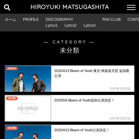
HIROYUKI MATSUGASHITA
ホーム
PROFILE
DISCOGRAPHY
FAN CLUB
CONT
Lyrics1
Lyrics2
Lyrics3
― CATEGORY ―
未分類
NEWS
2025/4/13 Bluem of Youth 東京 神楽坂天窓 追加夜
公演
2025年3月28日
未分類
2025/5/6 Bluem of Youth追加公演決定！
2025年3月22日
未分類
2025/4/13 Bluem of Youth公演決定！