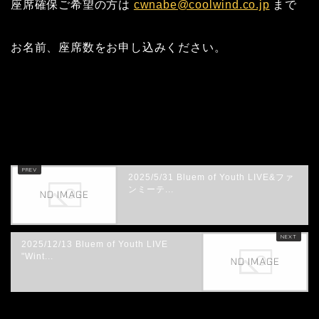
座席確保ご希望の方は
cwnabe@coolwind.co.jp
まで
お名前、座席数をお申し込みください。
HOME
NEWS
第二回 松&SESSION@江坂GARO
2025/5/31 Bluem of Youth LIVE&ファ
ンミーテ...
2025/12/13 Bluem of Youth LIVE
"Wint...