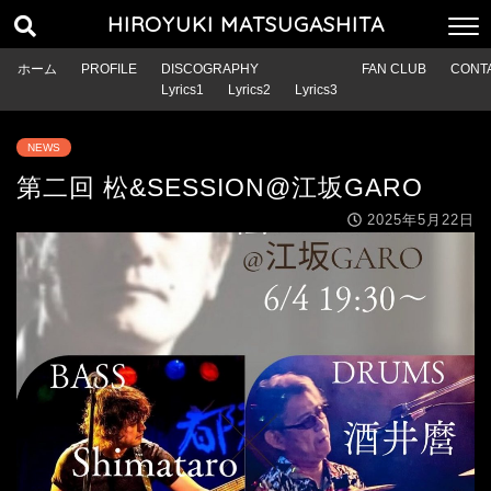
HIROYUKI MATSUGASHITA
ホーム
PROFILE
DISCOGRAPHY
FAN CLUB
CONT
Lyrics1
Lyrics2
Lyrics3
NEWS
第二回 松&SESSION@江坂GARO
2025年5月22日