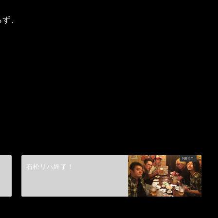
らず、
石松リハ終了！