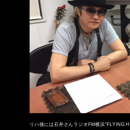
リハ後には石井さんラジオFM横浜”FLYING H