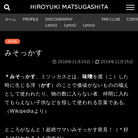
HIROYUKI MATSUGASHITA
ホーム
PROFILE
DISCOGRAPHY
FAN CLUB
CONT
Lyrics1
Lyrics2
Lyrics3
NEWS
みそっかす
2018年11月24日
/
2018年11月25日
＊みそ
っ
かす
、ミソッカスとは、
味噌
を漉（こ）した
時に生じる滓（
かす
）のことで価値がないものの喩え
として使われたり、物の数に入らない者、仲間に入れ
てもらえない子供などを指して使われる言葉である。
（Wikipediaより）
ところがなんと！超絶ウマいみそっかす発見！（＊好