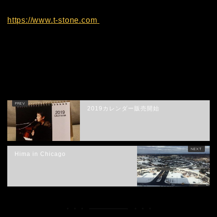
https://www.
t-stone.com
HOME
LIVE
SUPPORT LIVE
「OH! ISHII LIVE」出演決定！
2019カレンダー販売開始
Hima in Chicago