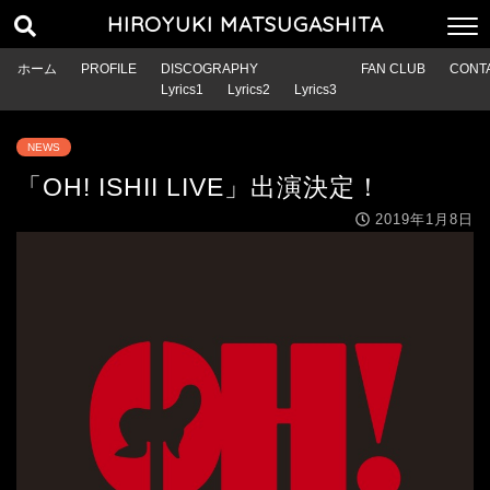
HIROYUKI MATSUGASHITA
ホーム
PROFILE
DISCOGRAPHY
FAN CLUB
CONT
Lyrics1
Lyrics2
Lyrics3
NEWS
「OH! ISHII LIVE」出演決定！
2019年1月8日