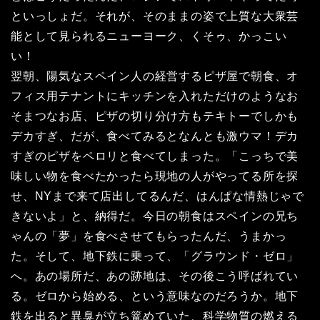
といっしょだ。それが、そのままの姿で上質な大衆芸
能として見られるニューヨーク、くそゥ、かっこい
い！
翌朝、陽気なスペイン人の経営するピザ屋で朝食、オ
フィス用テナントにキッチンを入れただけのようなお
そまつなお店、ピザの切り分け方もテキトーでしかも
デカすぎ、だが、食べてみるとなんとも激ウマ！デカ
すぎのピザをペロリと食べてしまった。「こっちで美
味しい物を食べたかったら現地の人がやってる所を探
せ、NYまで来て店出してるんだ、はんぱな情熱じゃで
きないよ」と、納得だ。今日の朝食はスペインの兄ち
ゃんの「夢」を食べさせてもらったんだ、うまかっ
た。そして、地下鉄に乗って、「グラウンド・ゼロ」
へ。あの場所だ、あの跡地は、その後こう呼ばれてい
る。ゼロから始める、という意味なのだろうか。地下
鉄を出ると異臭が立ち篭めていた、科学物質の燃える