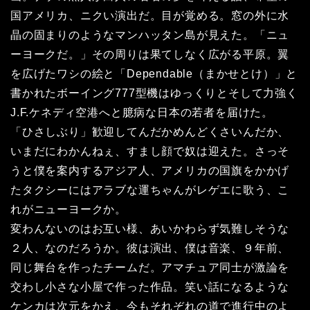
国アメリカ、ニクい演出だ。目が覚める。窓の外に水
晶の固まりのようなマンハッタン島が見えた。「ニュ
ーヨークだ。」その周りは果てしなく広がる平原。翼
を広げたワシの絵と「Dependable（まかせとけ）」と
書かれたボーイング777型機はゆっくりとそして力強く
J.F.ケネディ空港へと臆病な日本の若者を届けた。
「ひさしぶり」歓迎してんだかめんどくさいんだか、
いまだにわかんねぇ、すまし顔で奴は迎えた。さっそ
うと僕を案内するアジア人、アメリカの国旗をかかげ
たタクシーにはアラブな運ちゃんがレゲエに歌う、こ
れがニューヨークか。
変わんないのはお互い様、あいかわらず気難しそうな
２人、なのだろうか。彼は演出、僕は音楽、９年前、
同じ舞台を作ったチームだ。アマチュア同士が激論を
交わし小さな小屋で作った作品。笑い話になるような
ケンカは次元をかえ、今もそれぞれの道で進行中のよ