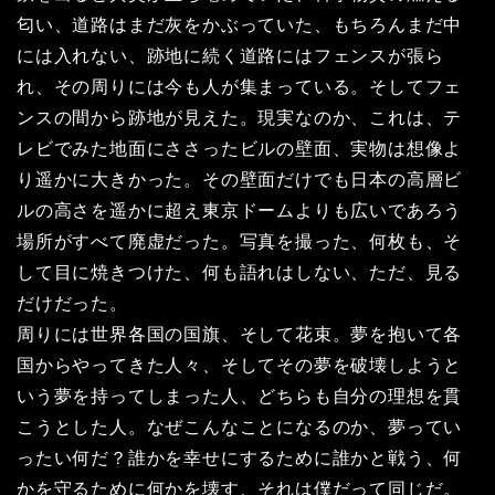
匂い、道路はまだ灰をかぶっていた、もちろんまだ中
には入れない、跡地に続く道路にはフェンスが張ら
れ、その周りには今も人が集まっている。そしてフェ
ンスの間から跡地が見えた。現実なのか、これは、テ
レビでみた地面にささったビルの壁面、実物は想像よ
り遥かに大きかった。その壁面だけでも日本の高層ビ
ルの高さを遥かに超え東京ドームよりも広いであろう
場所がすべて廃虚だった。写真を撮った、何枚も、そ
して目に焼きつけた、何も語れはしない、ただ、見る
だけだった。
周りには世界各国の国旗、そして花束。夢を抱いて各
国からやってきた人々、そしてその夢を破壊しようと
いう夢を持ってしまった人、どちらも自分の理想を貫
こうとした人。なぜこんなことになるのか、夢ってい
ったい何だ？誰かを幸せにするために誰かと戦う、何
かを守るために何かを壊す、それは僕だって同じだ。