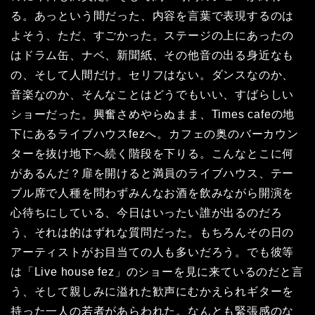
る。あっという間だった、内容を言葉で表現するのは
よそう、ただ、すごかった。ステージの上にあったの
はドラム缶、ナベ、新聞紙、その他音の出る身近なも
の、そして人間だけ。セリフはない。ダンスなのか、
音楽なのか、そんなことはどうでもいい、すばらしい
ショーだった。興奮さめやらぬまま、Times cafeの地
下にあるライブハウスfezへ。カフェの奥のバーカウン
ターを抜け地下へ続く階段を下りる。こんなとこに何
があるんだ？扉を開けると満員のライブハウス、テー
ブル席で人種を問わずみんなお酒を飲みながら開演を
心待ちにしている、今日はいったい誰が出るのだろ
う、それは的はずれな質問だった。もちろんその日の
アーティストがお目当ての人も多いだろう。でも彼等
は「Live house fez」のショーを見に来ているのだと言
う、そして親しみに溢れた歓声にむかえられギターを
持った一人の若者があらわれた。なんとも緊張感のな