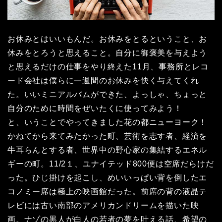
お休みとはいいもんだ。お休みをとるということ、お
休みをとろうと思えること。自分に御褒美を与えよう
と思えるだけの仕事をやり終えた11月、事務所とレコ
ード会社は僕らに一週間のお休みを快く与えてくれ
た。いいミニアルバムができた、よっしゃ、ちょっと
自分のために時間をぜいたくに使ってみよう！
と、いうことでやってきました花の都ニューヨーク！
かねてから来てみたかった町、芸術を志す者、経済を
牛耳らんとする者、世界中の野心家の集結するエネル
ギーの町。11/2１、ユナイテッド800便は空席だらけだ
った。ひじ掛けを起こし、めいいっぱい背を倒したエ
コノミー席は極上の映画館だった。前席の背の液晶テ
レビには古い南部のアメリカンドリームを描いた映
画。ナゾの黒人が白人の若者の夢を叶える話、希望の