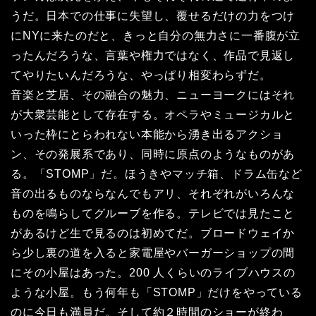
うだ。日本での仕事に失望し、覆せるだけの力をつけ
にNYに来たのだと、きっと自分の無力さに一番腹が立
ったんだろうな、言葉や権力ではなく、作品で見返し
てやりたいんだろうな、やっぱり相変わらずだ。
音楽と芝居、その融合の魅力、ニューヨークにはそれ
が大衆芸能として存在する。オペラやミュージカルと
いった枠にとらわれない本能から湧き出るアクショ
ン、その発展系であり、同時に原点のようなものがあ
る。「STOMP」だ。ほうきやマッチ箱、ドラム缶など
音の出るものならなんでもアリ、それぞれがいろんな
ものを鳴らしてグルーブを作る。テレビでは見たこと
があるけど生で見るのは初めてだ。ブロードウェイか
ら少し裏の道を入ると家電屋やバーガーショップの間
にその小屋はあった。200 人くらいのライブハウスの
ような小屋。もう何年も「STOMP」だけをやっている
のに今日も満員だ。そして約２時間のショーが終わ