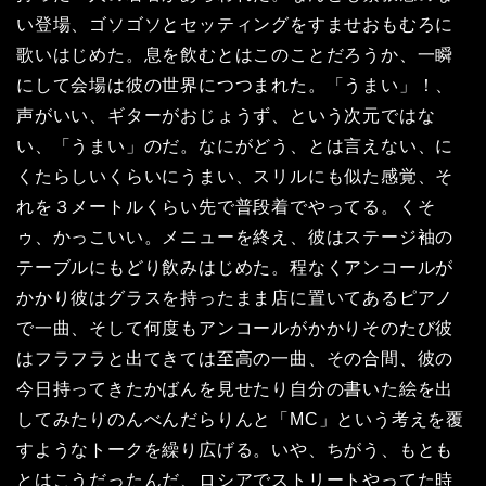
い登場、ゴソゴソとセッティングをすませおもむろに
歌いはじめた。息を飲むとはこのことだろうか、一瞬
にして会場は彼の世界につつまれた。「うまい」！、
声がいい、ギターがおじょうず、という次元ではな
い、「うまい」のだ。なにがどう、とは言えない、に
くたらしいくらいにうまい、スリルにも似た感覚、そ
れを３メートルくらい先で普段着でやってる。くそ
ゥ、かっこいい。メニューを終え、彼はステージ袖の
テーブルにもどり飲みはじめた。程なくアンコールが
かかり彼はグラスを持ったまま店に置いてあるピアノ
で一曲、そして何度もアンコールがかかりそのたび彼
はフラフラと出てきては至高の一曲、その合間、彼の
今日持ってきたかばんを見せたり自分の書いた絵を出
してみたりのんべんだらりんと「MC」という考えを覆
すようなトークを繰り広げる。いや、ちがう、もとも
とはこうだったんだ、ロシアでストリートやってた時