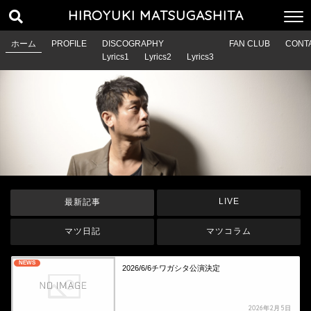
HIROYUKI MATSUGASHITA
ホーム
PROFILE
DISCOGRAPHY
FAN CLUB
CONT
Lyrics1
Lyrics2
Lyrics3
LIVE
最新記事
マツ日記
マツコラム
NEWS
2026/6/6チワガシタ公演決定
2026年2月5日