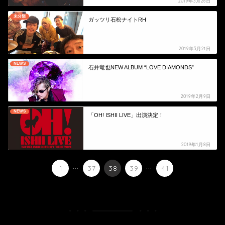
2019年3月26日
未分類
ガッツリ石松ナイトRH
2019年3月21日
NEWS
石井竜也NEW ALBUM “LOVE DIAMONDS”
2019年2月9日
NEWS
「OH! ISHII LIVE」出演決定！
2019年1月8日
...
...
1
37
38
39
41