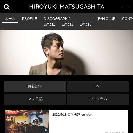
HIROYUKI MATSUGASHITA
ホーム
PROFILE
DISCOGRAPHY
FAN CLUB
CONT
Lyrics1
Lyrics2
Lyrics3
LIVE
最新記事
マツ日記
マツコラム
NEWS
2019/5/18 四谷天窓.comfort