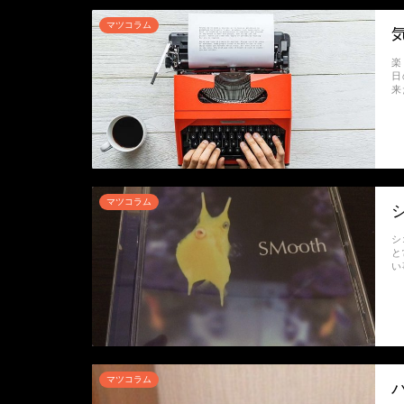
マツコラム
楽
日
来
マツコラム
シ
と
い
マツコラム