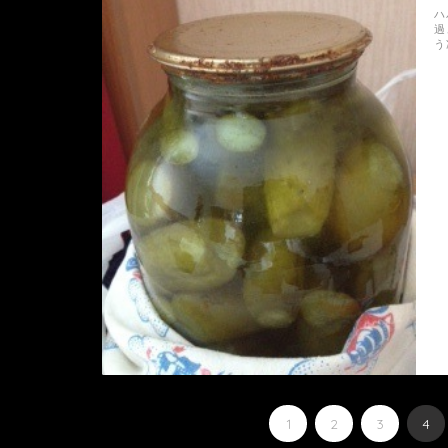
ハ
過
う
1
2
3
4