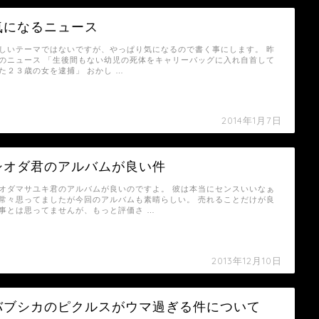
気になるニュース
しいテーマではないですが、やっぱり気になるので書く事にします。 昨
のニュース 「生後間もない幼児の死体をキャリーバッグに入れ自首して
た２３歳の女を逮捕」 おかし …
2014年1月7日
シオダ君のアルバムが良い件
オダマサユキ君のアルバムが良いのですよ。 彼は本当にセンスいいなぁ
常々思ってましたが今回のアルバムも素晴らしい。 売れることだけが良
事とは思ってませんが、もっと評価さ …
2013年12月10日
バブシカのピクルスがウマ過ぎる件について