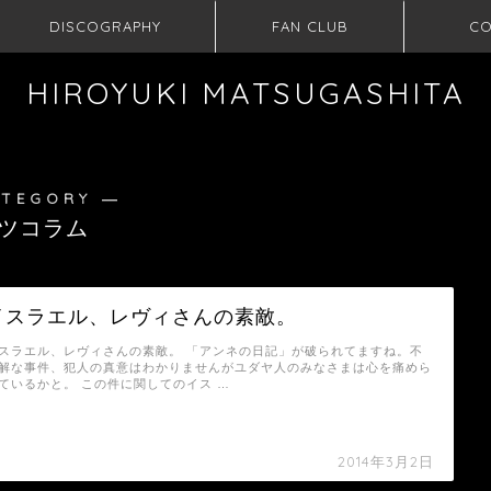
DISCOGRAPHY
FAN CLUB
CO
HIROYUKI MATSUGASHITA
ATEGORY ―
ツコラム
イスラエル、レヴィさんの素敵。
スラエル、レヴィさんの素敵。 「アンネの日記」が破られてますね。不
解な事件、犯人の真意はわかりませんがユダヤ人のみなさまは心を痛めら
ているかと。 この件に関してのイス …
2014年3月2日