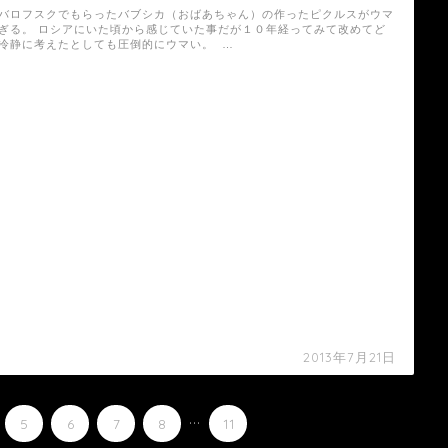
バロフスクでもらったバブシカ（おばあちゃん）の作ったピクルスがウマ
ぎる。 ロシアにいた頃から感じていた事だが１０年経ってみて改めてど
冷静に考えたとしても圧倒的にウマい。 …
2013年7月21日
...
5
6
7
8
11