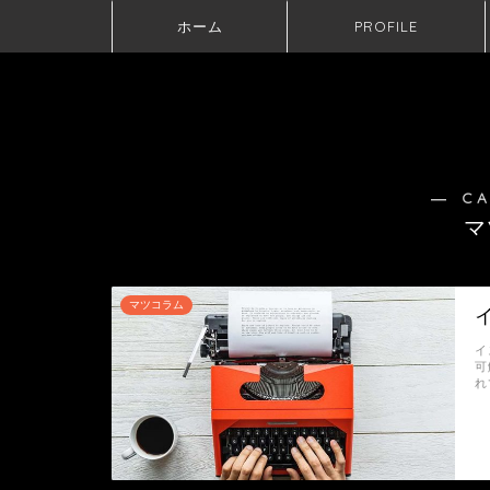
ホーム
PROFILE
― C
マ
マツコラム
イ
可
れ